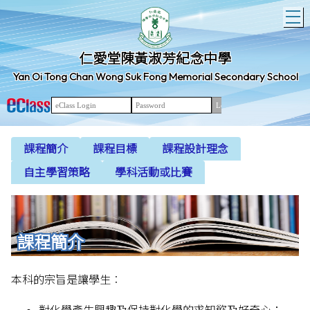
T
仁愛堂陳黃淑芳紀念中學
Yan Oi Tong Chan Wong Suk Fong Memorial Secondary School
課程簡介
課程目標
課程設計理念
自主學習策略
學科活動或比賽
課程簡介
本科的宗旨是讓學生︰