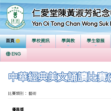
仁愛堂陳黃淑芳紀念
Yan Oi Tong Chan Wong Suk 
首頁
學校資訊
學與教
學生發展
ENG
中華經典美文誦讀比賽(
比賽類別： 藝術
優異獎