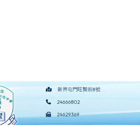
新界屯門旺賢街8號
24666802
24629369
mail@yotcwsf.edu.hk
淑芳紀念中學
©版權所有