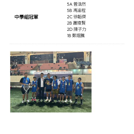
5A 曾浩然
5B 馮渝程
中學組冠軍
2C 徐韜傑
2B 蕭瑋賢
2D 陳子力
1B 鄭焜騰