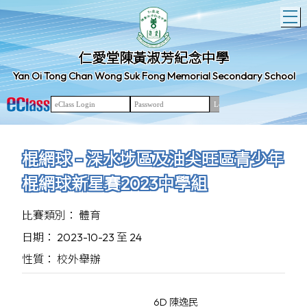
T
仁愛堂陳黃淑芳紀念中學
Yan Oi Tong Chan Wong Suk Fong Memorial Secondary School
棍網球 - 深水埗區及油尖旺區青少年
棍網球新星賽2023中學組
比賽類別： 體育
日期： 2023-10-23 至 24
性質： 校外舉辦
6D 陳逸民