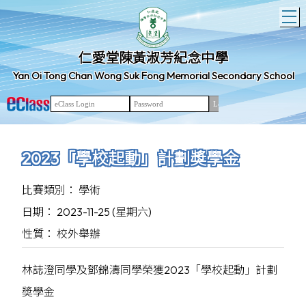
T
仁愛堂陳黃淑芳紀念中學
Yan Oi Tong Chan Wong Suk Fong Memorial Secondary School
2023「學校起動」計劃奬學金
比賽類別： 學術
日期： 2023-11-25 (星期六)
性質： 校外舉辦
林誌澄同學及鄧錦濤同學榮獲2023「學校起動」計劃
奬學金