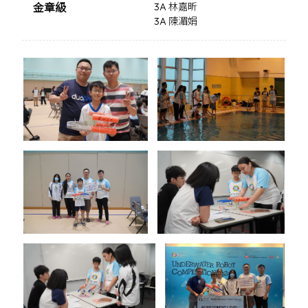
金章級
3A 林嘉昕
3A 陳湄娟