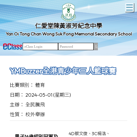
T
仁愛堂陳黃淑芳紀念中學
Yan Oi Tong Chan Wong Suk Fong Memorial Secondary School
YMBuzzer全港青少年三人籃球賽
比賽類別： 體育
日期： 2024-05-01 (星期三)
主辦： 全民騰飛
性質： 校外舉辦
4D蔡文俊、3C楊浩、
男子16歲組別冠軍及