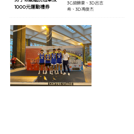
3C胡錦豪、3D呂志
1000元運動禮券
希、3D馮俊杰