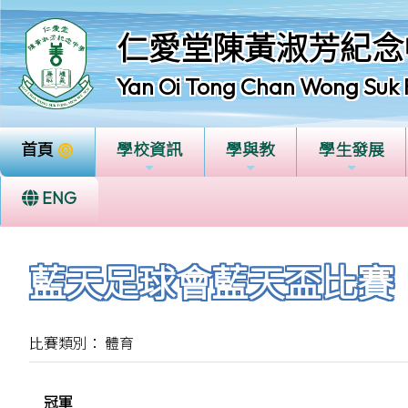
仁愛堂陳黃淑芳紀念
Yan Oi Tong Chan Wong Suk 
首頁
學校資訊
學與教
學生發展
ENG
藍天足球會藍天盃比賽
比賽類別： 體育
冠軍