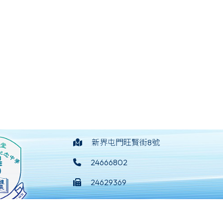
新界屯門旺賢街8號
24666802
24629369
mail@yotcwsf.edu.hk
淑芳紀念中學
©版權所有