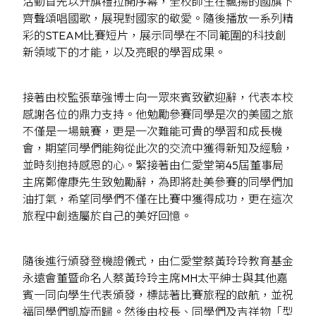
活動首先以升旗禮拉開序幕，全校師生在飄揚的國旗下
齊聲頌唱國歌，展現對國家的敬愛。隨後播放一系列精
彩的STEAM比賽短片，展示同學在不同範圍的科技創
新領域下的才能，以及亮眼的學習成果。
接著由校監張華強博士向一眾來賓致歡迎辭，代表本校
感謝各位的鼎力支持。他勉勵參賽同學是次的美國之旅
不僅是一場競賽，更是一次難能可貴的學習和成長機
會，期望同學們能夠從此次的交流中獲得新知及經驗，
並時刻抱持感恩的心。緊接著由仁愛堂第45屆董事局
主席鄭偉康先生致勉勵辭，為即將赴美參賽的同學們加
油打氣，希望同學們不僅在比賽中獲得成功，更在這次
旅程中創造屬於自己的美好回憶。
隨後進行頒發登機證儀式，由仁愛堂蔡黃玲玲教育基金
永遠會董暨命名人蔡黃玲玲主席MH太平紳士與其他嘉
賓一同向學生代表頒發，標誌著比賽旅程的啟航，並祝
福同學們凱旋而歸。然後由校長、同學們及吉祥物「型