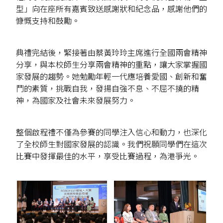
型」向在座所有嘉賓致送感謝狀和紀念品，感謝他們的
慷慨支持和鼓勵。
典禮完結後，緊接著由蔡黃玲玲主席進行全國兩會精神
分享，與本校師生分享兩會精神的重點，讓大家掌握國
家發展的趨勢。她勉勵年輕一代應培養愛國、創新和奮
鬥的素質，挑戰自我，發揚自強不息、不屈不撓的精
神，為國家及社會未來發展努力。
整個啟程禮不僅為參賽的同學注入信心和動力，也深化
了全校師生對國家發展的認識。我們祝願同學們在這次
比賽中發揮最佳的水平，享受比賽過程，為港爭光。