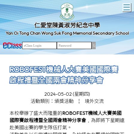
T
仁愛堂陳黃淑芳紀念中學
Yan Oi Tong Chan Wong Suk Fong Memorial Secondary School
ROBOFEST機械人大賽美國國際賽
啟程禮暨全國兩會精神分享會
2024-05-02 (星期四)
活動類別：頒獎活動
¦
境外交流
本校舉辦了盛大而隆重的
ROBOFEST機械人大賽美國
國際賽啟程禮暨全國兩會精神分享會
﹐為即將下星期遠
赴美國出賽的學生隊伍打氣。