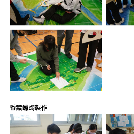
香薰蠟燭製作