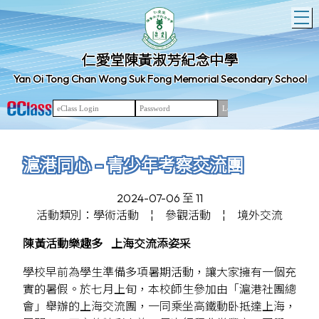
T
仁愛堂陳黃淑芳紀念中學
Yan Oi Tong Chan Wong Suk Fong Memorial Secondary School
滬港同心 - 青少年考察交流團
2024-07-06 至 11
活動類別：學術活動
¦
參觀活動
¦
境外交流
陳黃活動樂趣多 上海交流添姿采
學校早前為學生準備多項暑期活動，讓大家擁有一個充
實的暑假。於七月上旬，本校師生參加由「滬港社團總
會」舉辦的上海交流團，一同乘坐高鐵動卧抵達上海，