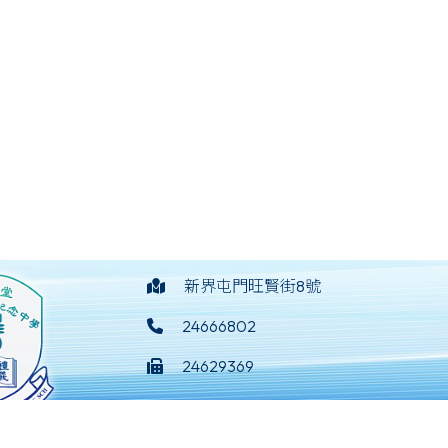
新界屯門旺賢街8號
24666802
24629369
mail@yotcwsf.edu.hk
淑芳紀念中學
©版權所有