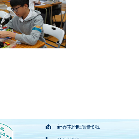
新界屯門旺賢街8號