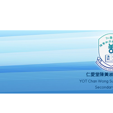
仁愛堂陳黃
YOT Chan Wong Su
Secondar