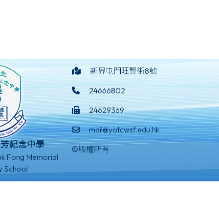
新界屯門旺賢街8號
24666802
24629369
mail@yotcwsf.edu.hk
淑芳紀念中學
©版權所有
k Fong Memorial
y School
Powered by
Friendly Portal System
v
10.59