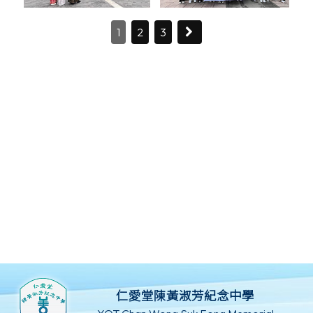
1
2
3
仁愛堂陳黃淑芳紀念中學