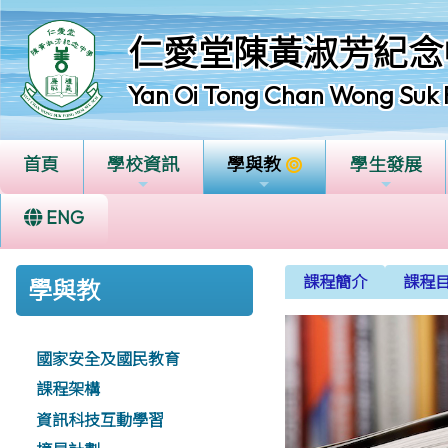
仁愛堂陳黃淑芳紀念
Yan Oi Tong Chan Wong Suk 
首頁
學校資訊
學與教
學生發展
ENG
課程簡介
課程
學與教
國家安全及國民教育
課程架構
資訊科技互動學習