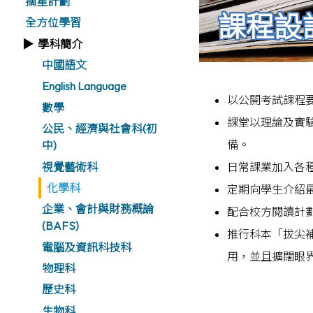
摘星計劃
課程設
全方位學習
學科簡介
中國語文
English Language
以公開考試課程
數學
課堂以理論及實
公民、經濟與社會科(初
備。
中)
視覺藝術科
日常課業加入各
化學科
定期向學生介紹
企業、會計與財務概論
配合校方閱讀計
(BAFS)
推行科本「拔尖
電腦及資訊科技科
用，並且擴闊眼
物理科
歷史科
生物科