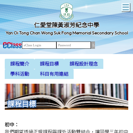
T
仁愛堂陳黃淑芳紀念中學
Yan Oi Tong Chan Wong Suk Fong Memorial Secondary School
課程簡介
課程目標
課程設計理念
學科活動
科目有用連結
課程目標
初中：
我們期望透過正規課程與課外活動雙結合，讓同學三年初中