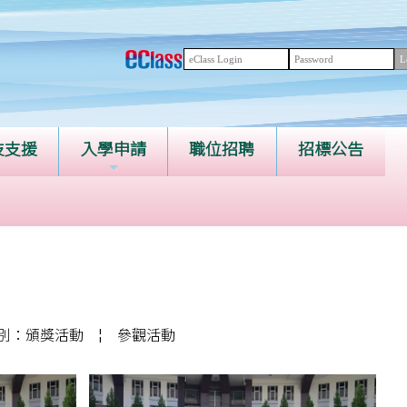
技支援
入學申請
職位招聘
招標公告
別：頒獎活動
¦
參觀活動