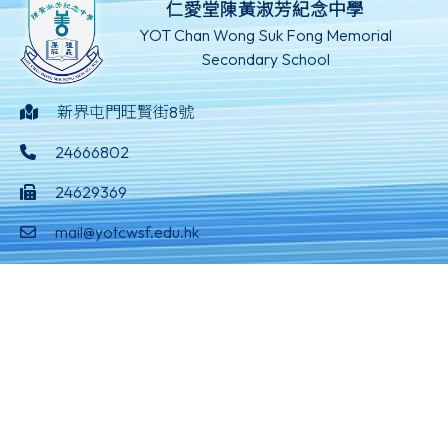
仁愛堂陳黃淑芳紀念中學
YOT Chan Wong Suk Fong Memorial
Secondary School
新界屯門旺賢街8號
24666802
24629369
mail@yotcwsf.edu.hk
©版權所有
Powered by
Friendly Portal System
v
10.59