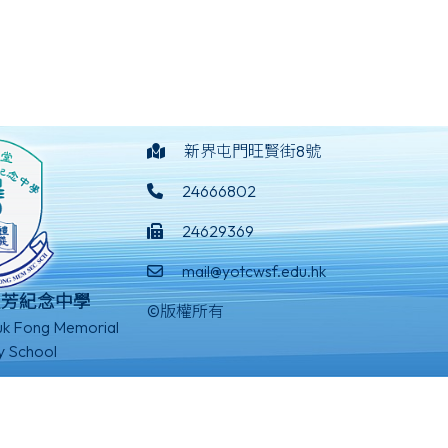
新界屯門旺賢街8號
24666802
24629369
mail@yotcwsf.edu.hk
淑芳紀念中學
©版權所有
k Fong Memorial
y School
Powered by
Friendly Portal System
v
10.59