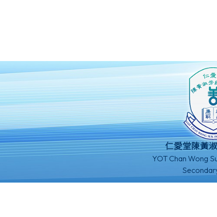
仁愛堂陳黃
YOT Chan Wong Su
Secondar