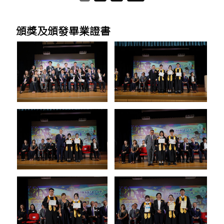
頒獎及頒發畢業證書